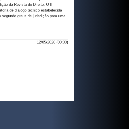
ção da Revista do Direito. O III
ória de diálogo técnico estabelecida
 o segundo graus de jurisdição para uma
12/05/2026 (00:00)