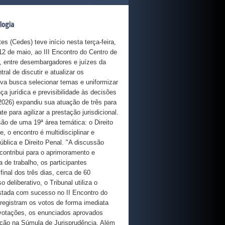
logia
e início nesta terça-feira,
 12 de maio, ao III Encontro do Centro de
, entre desembargadores e juízes da
ral de discutir e atualizar os
va busca selecionar temas e uniformizar
a jurídica e previsibilidade às decisões
2026) expandiu sua atuação de três para
 para agilizar a prestação jurisdicional.
são de uma 19ª área temática: o Direito
 o encontro é multidisciplinar e
blica e Direito Penal. "A discussão
contribui para o aprimoramento e
 de trabalho, os participantes
inal dos três dias, cerca de 60
deliberativo, o Tribunal utiliza o
estada com sucesso no II Encontro do
registram os votos de forma imediata
 votações, os enunciados aprovados
ação na Súmula de Jurisprudência. Além