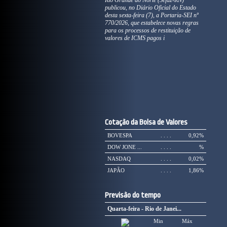
Rio Grande do Norte (Sefaz-RN)
publicou, no Diário Oficial do Estado
desta sexta-feira (7), a Portaria-SEI nº
770/2026, que estabelece novas regras
para os processos de restituição de
valores de ICMS pagos i
Cotação da Bolsa de Valores
BOVESPA
. . . .
0,92%
DOW JONE ...
. . . .
%
NASDAQ
. . . .
0,02%
JAPÃO
. . . .
1,86%
Previsão do tempo
Quarta-feira - Rio de Janei...
Min
Máx