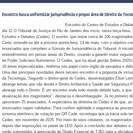
Encontro busca uniformizar jurisprudência e propor área de Direito da Tecno
Encontro do Centro de Estudos e Debates (Cedes) tev
dia 12 O Tribunal de Justiça do Rio de Janeiro deu início, nesta terça-feira,
Estudos e Debates (Cedes). O evento, que reúne cerca de 100 magistrados
Corte, estende-se até a próxima quinta-feira, 14 de maio, com o objetivo cent
enunciados que compõem a Súmula de Jurisprudência do Tribunal. A iniciati
entendimentos em persas áreas do Direito, visando a garantir maior seguranç
do Poder Judiciário fluminense. O Cedes, que na atual gestão (biênio 2025/
18 áreas especializadas, reafirma seu papel como órgão de pesquisa e debate
Uma das principais novidades deste terceiro encontro é a proposta de inclu
da Tecnologia. Segundo o diretor-geral do Cedes, desembargador Elton Leme,
abrange temas que vão desde o Direito Ambiental e Saúde até Segurança Pú
abrange todo o Direito. É um encontro onde todo mundo debate tudo, o que 
atualização dos magistrados", destacou o desembargador. Já no primeiro dia
aprovaram 25 enunciados. A expectativa da diretoria do Cedes é de que, ao f
enunciados sejam validados. Para conferir agilidade e segurança ao processo 
sistema eletrônico de votação por QR Code, tecnologia que já havia sido t
Cedes, em novembro de 2025. Por meio de seus celulares, os magistrados 
depois das exposições no painel de LED. Após a conclusão dos debates e
serão submetidos à apreciação do Órgão Especial do TJRJ para a oficializ