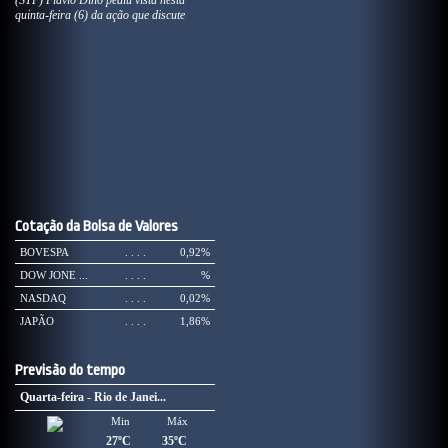
(STF) Flávio Dino pediu vista nesta
quinta-feira (6) da ação que discute
Cotação da Bolsa de Valores
BOVESPA
. . . .
0,92%
DOW JONE ...
. . . .
%
NASDAQ
. . . .
0,02%
JAPÃO
. . . .
1,86%
Previsão do tempo
Quarta-feira - Rio de Janei...
Min
Máx
27ºC
35ºC