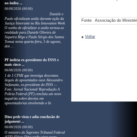
no ônibu ...
06/08/2026 (00:00)
Daniele e
Paulo oficializam união durante ação da
Fonte:
Associação do Ministér
Justiça Itinerante no Rio Innovation Week
O sonho de oficializar a união tornou-se
realidade para Daniele Oliveira de
Voltar
Siqueira Rêgo e Paulo Sérgio dos Santos
Tomaz nesta quarta-feira, 5 de agosto,
den ...
PF indicia ex-presidente do INSS e
mais cinco ...
06/08/2026 (00:00)
1 de 1 CPMI que investiga descontos
ilegais de aposentados ouve Alessandro
Stefanutto, ex-presidente do INSS —
Foto: Jornal Nacional/ Reprodução A
Polícia Federal (PF) concluiu um novo
inquérito sobre desvios em
aposentadorias envolvendo o In
Dino pede vista e adia conclusão de
julgament ...
06/08/2026 (00:00)
O ministro do Supremo Tribunal Federal