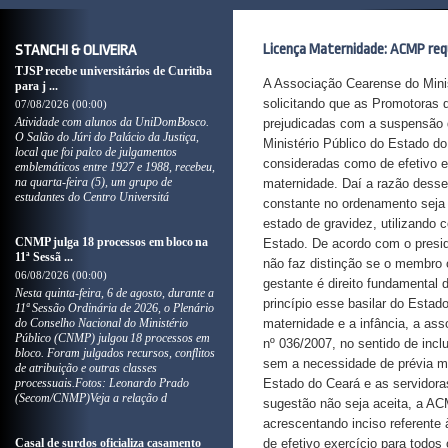
Licença Maternidade: ACMP req
STANCHI & OLIVEIRA
TJSP recebe universitários de Curitiba
A Associação Cearense do Minis
para j ...
solicitando que as Promotoras 
07/08/2026 (00:00)
Atividade com alunos da UniDomBosco.
prejudicadas com a suspensão d
O Salão do Júri do Palácio da Justiça,
Ministério Público do Estado 
local que foi palco de julgamentos
consideradas como de efetivo e
emblemáticos entre 1927 e 1988, recebeu,
na quarta-feira (5), um grupo de
maternidade. Daí a razão desse 
estudantes do Centro Universitá
constante no ordenamento seja 
estado de gravidez, utilizando
CNMP julga 18 processos em bloco na
Estado. De acordo com o presid
11ª Sessã ...
não faz distinção se o membro o
06/08/2026 (00:00)
gestante é direito fundamental
Nesta quinta-feira, 6 de agosto, durante a
princípio esse basilar do Estad
11ª Sessão Ordinária de 2026, o Plenário
do Conselho Nacional do Ministério
maternidade e a infância, a as
Público (CNMP) julgou 18 processos em
nº 036/2007, no sentido de inclu
bloco. Foram julgados recursos, conflitos
sem a necessidade de prévia mo
de atribuição e outras classes
processuais.Fotos: Leonardo Prado
Estado do Ceará e as servidora
(Secom/CNMP)Veja a relação d
sugestão não seja aceita, a AC
acrescentando inciso referente 
Casal de surdos oficializa casamento
de efetivo exercício para todos 