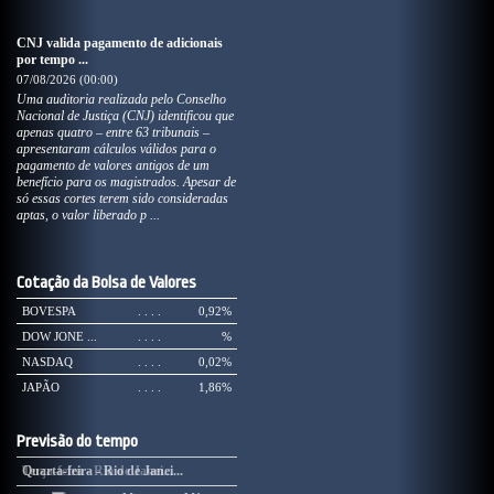
CNJ valida pagamento de adicionais
por tempo ...
07/08/2026 (00:00)
Uma auditoria realizada pelo Conselho
Nacional de Justiça (CNJ) identificou que
apenas quatro – entre 63 tribunais –
apresentaram cálculos válidos para o
pagamento de valores antigos de um
benefício para os magistrados. Apesar de
só essas cortes terem sido consideradas
aptas, o valor liberado p ...
Cotação da Bolsa de Valores
BOVESPA
. . . .
0,92%
DOW JONE ...
. . . .
%
NASDAQ
. . . .
0,02%
JAPÃO
. . . .
1,86%
Previsão do tempo
Terça-feira - Rio de Janei...
Quarta-feira - Rio de Janei...