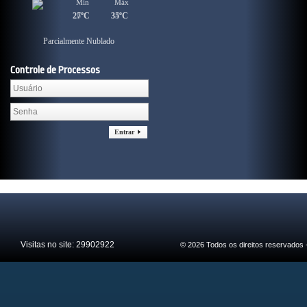
Min
Min
Máx
Máx
26ºC
27ºC
34ºC
35ºC
Parcialmente Nublado
Parcialmente Nublado
Controle de Processos
Entrar
Visitas no site:
29902922
© 2026 Todos os direitos reservados