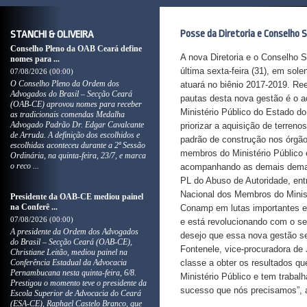
Posse da Diretoria e Conselho 
STANCHI & OLIVEIRA
Conselho Pleno da OAB Ceará define
A nova Diretoria e o Conselho 
nomes para ...
última sexta-feira (31), em sol
07/08/2026 (00:00)
O Conselho Pleno da Ordem dos
atuará no biênio 2017-2019. Ree
Advogados do Brasil – Secção Ceará
pautas desta nova gestão é o 
(OAB-CE) aprovou nomes para receber
Ministério Público do Estado do
as tradicionais comendas Medalha
Advogado Padrão Dr. Edgar Cavalcante
priorizar a aquisição de terre
de Arruda. A definição dos escolhidos e
padrão de construção nos órgão
escolhidas aconteceu durante a 2ª Sessão
membros do Ministério Público 
Ordinária, na quinta-feira, 23/7, e marca
o reco ...
acompanhando as demais demand
PL do Abuso de Autoridade, ent
Nacional dos Membros do Minis
Presidente da OAB-CE mediou painel
na Conferê ...
Conamp em lutas importantes e p
07/08/2026 (00:00)
e está revolucionando com o se
A presidente da Ordem dos Advogados
desejo que essa nova gestão s
do Brasil – Secção Ceará (OAB-CE),
Fontenele, vice-procuradora d
Christiane Leitão, mediou painel na
Conferência Estadual da Advocacia
classe a obter os resultados q
Pernambucana nesta quinta-feira, 6/8.
Ministério Público e tem traba
Prestigou o momento teve o presidente da
sucesso que nós precisamos”, a
Escola Superior de Advocacia do Ceará
(ESA-CE), Raphael Castelo Branco, que