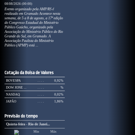
08/08/2026 (00:00)
Evento organizado pela AMP/RS é
realizado em Gramado Acontece nesta
semana, de 5 a 8 de agosto, a 17ª edição
do Congresso Estadual do Ministério
Público Gaúcho, organizado pela
Associação do Ministério Público do Rio
Grande do Sul, em Gramado. A
Associação Paulista do Ministério
Público (APMP) está ...
Cotação da Bolsa de Valores
BOVESPA
. . . .
0,92%
DOW JONE ...
. . . .
%
NASDAQ
. . . .
0,02%
JAPÃO
. . . .
1,86%
Previsão do tempo
Quarta-feira - Rio de Janei...
Quinta-feira - Rio de Janei...
Min
Min
Máx
Máx