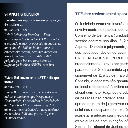
TJCE abre credenciamento para 
STANCHI & OLIVEIRA
Paraíba tem segunda menor proporção
O Judiciário cearense levará a
de mulher ...
envolvimento no episódio que v
08/08/2026 (00:00)
1 de 2 Prisão na Paraíba — Foto:
Conselho de Sentença (jurados)
Reprodução / Polícia Civil A Paraíba tem
sessão ocorrerá nos dias 1º, 2 
a segunda menor proporção de mulheres
Aquiraz. Durante o julgamento, 
no efetivo da Polícia Militar entre os
estados brasileiros, segundo dados do
dos acusados, decidindo assim
Raio-X da Segurança Pública 2026,
CREDENCIAMENTO PÚBLICO As p
pulgado pelo Fórum Brasileiro de
credenciamento prévio obrigatór
Segurança Pública (FBSP), com bas ...
para contato. Será permitida a
disponível de 11 a 25 de maio d
Flávio Bolsonaro critica STF e diz que
Contudo, o cadastro não garant
indica ...
do local e obedecerá à ordem d
08/08/2026 (00:00)
Flávio Bolsonaro critica STF e diz que
oficial com foto. Faça seu c
indicará ministros que 'respeitem a
de pessoas não credenciadas. T
Constituição' O candidato à Presidência
tipo de registro do julgamento o
da República Flávio Bolsonaro (PL)
afirmou, neste sábado (8), que, se eleito
celulares e equipamentos eletr
em outubro, indicará para o Supremo
acarretar a adoção das medidas
Tribunal Feder
os veículos de comunicação inf
Social do Tribunal de Justiça d