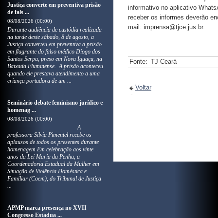
Justiça converte em preventiva prisão
informativo no aplicativo What
de fals ...
receber os informes deverão en
08/08/2026 (00:00)
mail: imprensa@tjce.jus.br.
Durante audiência de custódia realizada
na tarde deste sábado, 8 de agosto, a
Justiça converteu em preventiva a prisão
em flagrante do falso médico Diogo dos
Santos Serpa, preso em Nova Iguaçu, na
Fonte:
TJ Ceará
Baixada Fluminense. A prisão aconteceu
quando ele prestava atendimento a uma
criança portadora de um ...
Voltar
Seminário debate feminismo jurídico e
homenag ...
08/08/2026 (00:00)
A
professora Silvia Pimentel recebe os
aplausos de todos os presentes durante
homenagem Em celebração aos vinte
anos da Lei Maria da Penha, a
Coordenadoria Estadual da Mulher em
Situação de Violência Doméstica e
Familiar (Coem), do Tribunal de Justiça
...
APMP marca presença no XVII
Congresso Estadua ...