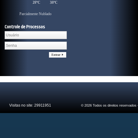
27ºC
26ºC
35ºC
34ºC
Parcialmente Nublado
Parcialmente Nublado
Controle de Processos
Entrar
Visitas no site:
29911951
© 2026 Todos os direitos reservados