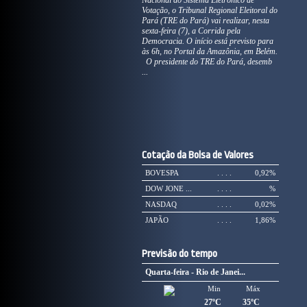
Nacional do Sistema Eletrônico de
Votação, o Tribunal Regional Eleitoral do
Pará (TRE do Pará) vai realizar, nesta
sexta-feira (7), a Corrida pela
Democracia. O início está previsto para
às 6h, no Portal da Amazônia, em Belém.
O presidente do TRE do Pará, desemb
...
Cotação da Bolsa de Valores
BOVESPA
. . . .
0,92%
DOW JONE ...
. . . .
%
NASDAQ
. . . .
0,02%
JAPÃO
. . . .
1,86%
Previsão do tempo
Quarta-feira - Rio de Janei...
Min
Máx
27ºC
35ºC