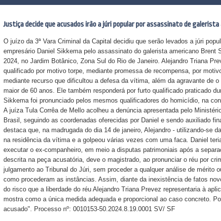
Justiça decide que acusados irão a júri popular por assassinato de galerist
O juízo da 3ª Vara Criminal da Capital decidiu que serão levados a júri popu
empresário Daniel Sikkema pelo assassinato do galerista americano Brent 
2024, no Jardim Botânico, Zona Sul do Rio de Janeiro. Alejandro Triana Pre
qualificado por motivo torpe, mediante promessa de recompensa, por motivo
mediante recurso que dificultou a defesa da vítima, além da agravante de o
maior de 60 anos. Ele também responderá por furto qualificado praticado du
Sikkema foi pronunciado pelos mesmos qualificadores do homicídio, na con
A juíza Tula Corrêa de Mello acolheu a denúncia apresentada pelo Ministério
Brasil, seguindo as coordenadas oferecidas por Daniel e sendo auxiliado fi
destaca que, na madrugada do dia 14 de janeiro, Alejandro - utilizando-se d
na residência da vítima e a golpeou várias vezes com uma faca. Daniel teri
executar o ex-companheiro, em meio a disputas patrimoniais após a separa
descrita na peça acusatória, deve o magistrado, ao pronunciar o réu por cr
julgamento ao Tribunal do Júri, sem proceder a qualquer análise de mérito ou
como procederam as instâncias. Assim, diante da inexistência de fatos no
do risco que a liberdade do réu Alejandro Triana Prevez representaria à apli
mostra como a única medida adequada e proporcional ao caso concreto. Por
acusado". Processo nº: 0010153-50.2024.8.19.0001 SV/ SF