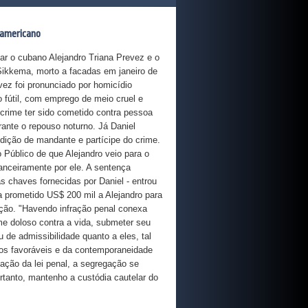
a americano
lar o cubano Alejandro Triana Prevez e o
Sikkema, morto a facadas em janeiro de
vez foi pronunciado por homicídio
 fútil, com emprego de meio cruel e
 crime ter sido cometido contra pessoa
rante o repouso noturno. Já Daniel
dição de mandante e partícipe do crime.
 Público de que Alejandro veio para o
nanceiramente por ele. A sentença
as chaves fornecidas por Daniel - entrou
a prometido US$ 200 mil a Alejandro para
ção. "Havendo infração penal conexa
ime doloso contra a vida, submeter seu
 de admissibilidade quanto a eles, tal
vos favoráveis e da contemporaneidade
cação da lei penal, a segregação se
tanto, mantenho a custódia cautelar do