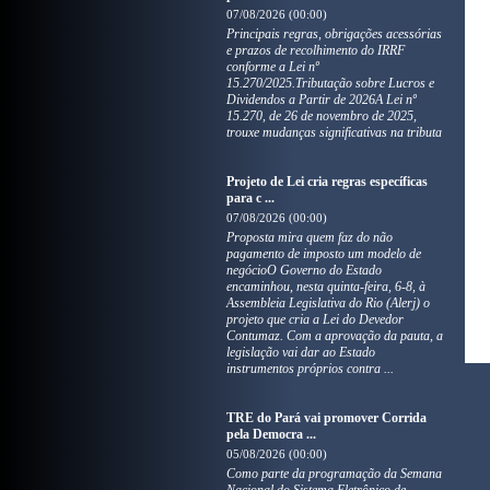
07/08/2026 (00:00)
Principais regras, obrigações acessórias
e prazos de recolhimento do IRRF
conforme a Lei nº
15.270/2025.Tributação sobre Lucros e
Dividendos a Partir de 2026A Lei nº
15.270, de 26 de novembro de 2025,
trouxe mudanças significativas na tributa
Projeto de Lei cria regras específicas
para c ...
07/08/2026 (00:00)
Proposta mira quem faz do não
pagamento de imposto um modelo de
negócioO Governo do Estado
encaminhou, nesta quinta-feira, 6-8, à
Assembleia Legislativa do Rio (Alerj) o
projeto que cria a Lei do Devedor
Contumaz. Com a aprovação da pauta, a
legislação vai dar ao Estado
instrumentos próprios contra ...
TRE do Pará vai promover Corrida
pela Democra ...
05/08/2026 (00:00)
Como parte da programação da Semana