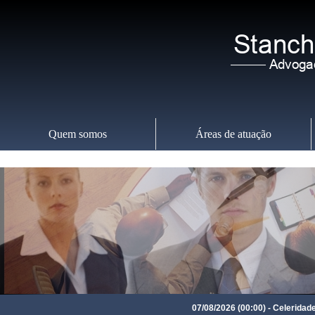
Quem somos
Áreas de atuação
Sábado
,
08
07/08/2026 (00:00) - Celeridade e p