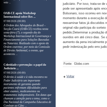
veio ...
judiciário. Por isso, trata-se 
pode ser apresentado após enc
OAB-CE apoia Workshop
Bolsonaro, isso ocorreu em nov
Internacional sobre Res ...
momento durante a execução da
07/08/2026 (00:00)
reexaminar fatos já discutidos
A Ordem dos Advogados do Brasil –
original não participa do sortei
Secção Ceará (OAB-CE) recebeu nesta
pedido;Determinar a produção d
sexta-feira (7), o segundo dia do
Workshop Internacional de Governança e
ouvidos em até cinco dias. Se a
Financiamento para Soluções Baseadas
aumento da pena inicialmente p
na Natureza. Realizado com o apoio da
pedir indenização pelo erro judic
Ordem cearense, por meio da Comissão
de Direito Ambiental, o evento, que
aconteceu ...
Fonte:
Globo.com
Celeridade e prevenção: o papel do
Judiciário ...
07/08/2026 (00:00)
Voltar
O direito à saúde e à vida encontra no
Poder Judiciário um importante
instrumento de garantia quando
pacientes enfrentam dificuldades para
obter exames, medicamentos ou
tratamentos indispensáveis. Em datas que
chamam a atenção para o tema, como o
Dia Nacional da Campanha Educativa de
Combate ao Cânc ...