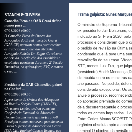
Trama golpista: Nunes Marques 
STANCHI & OLIVEIRA
Conselho Pleno da OAB Ceará define
O ministro do Supremo Tribunal
nomes para ...
ex-presidente Jair Bolsonaro, 
07/08/2026 (00:00)
O Conselho Pleno da Ordem dos
indicado ao STF em 2020, pelo 
Advogados do Brasil – Secção Ceará
processo e consideram que o cas
(OAB-CE) aprovou nomes para receber
o pedido de revisão na última s
as tradicionais comendas Medalha
Advogado Padrão Dr. Edgar Cavalcante
condenado que já teve uma sent
de Arruda. A definição dos escolhidos e
reavaliação do seu caso. Vídeos
escolhidas aconteceu durante a 2ª Sessão
STF, menos Luiz Fux, que julg
Ordinária, na quinta-feira, 23/7, e marca
o reco ...
(presidente);André Mendonça;Di
distribuída entre os ministros
ano passado. No pedido, defen
Presidente da OAB-CE mediou painel
na Conferê ...
considerada excepcional. Os a
07/08/2026 (00:00)
anule o processo, reconhecendo-
A presidente da Ordem dos Advogados
colaboração premiada do corré
do Brasil – Secção Ceará (OAB-CE),
dela decorrentes;anule o proce
Christiane Leitão, mediou painel na
Conferência Estadual da Advocacia
todos os crimes imputados. 1 
Pernambucana nesta quinta-feira, 6/8.
Foto: Carlos Moura/SCO/STF "Vio
Prestigou o momento teve o presidente da
orgânica absoluta apto a conta
Escola Superior de Advocacia do Ceará
(ESA-CE), Raphael Castelo Branco, que
criminal O objetivo da revisão