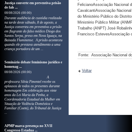
Justiça converte em preventiva prisão
FelicianoAssociação Nacional 
de fals ...
CavalcantiAssociação Nacional
08/08/2026 (00:00)
do Ministério Público do Distri
Durante audiência de custódia realizada
Ministério Público Militar (AN
na tarde deste sábado, 8 de agosto, a
Justiça converteu em preventiva a prisão
Trabalho (ANPT) José Robalinh
em flagrante do falso médico Diogo dos
Francisco EstevesAssociação do
Santos Serpa, preso em Nova Iguaçu, na
Baixada Fluminense. A prisão aconteceu
quando ele prestava atendimento a uma
criança portadora de um ...
Fonte:
Associação Nacional do
Seminário debate feminismo jurídico e
homenag ...
Voltar
08/08/2026 (00:00)
A
professora Silvia Pimentel recebe os
aplausos de todos os presentes durante
homenagem Em celebração aos vinte
anos da Lei Maria da Penha, a
Coordenadoria Estadual da Mulher em
Situação de Violência Doméstica e
Familiar (Coem), do Tribunal de Justiça
...
APMP marca presença no XVII
Congresso Estadua ...