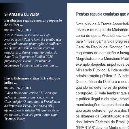
Frentas repudia condutas que vi
STANCHI & OLIVEIRA
Paraíba tem segunda menor proporção
Nota pública A Frente Associat
de mulher ...
juízes e membros do Ministério 
08/08/2026 (00:00)
1 de 2 Prisão na Paraíba — Foto:
conta de que a Presidência da R
Reprodução / Polícia Civil A Paraíba tem
para "investigar" a vida pregre
a segunda menor proporção de mulheres
Geral da República, Rodrigo Ja
no efetivo da Polícia Militar entre os
estados brasileiros, segundo dados do
esquemas de corrupção e lavage
Raio-X da Segurança Pública 2026,
Magistratura e o Ministério Pub
pulgado pelo Fórum Brasileiro de
exemplo daquelas imputadas pel
Segurança Pública (FBSP), com bas ...
Ministério Público, à independê
administração pública. 2. A ind
Flávio Bolsonaro critica STF e diz que
Democrático de Direito e o seu 
indica ...
quando os detentores do poder 
08/08/2026 (00:00)
Flávio Bolsonaro critica STF e diz que
corrupção. 3. Vale lembrar que
indicará ministros que 'respeitem a
é prática ilegal e abusiva, próp
Constituição' O candidato à Presidência
manifestações da presidente do 
da República Flávio Bolsonaro (PL)
afirmou, neste sábado (8), que, se eleito
apuração célere e rigorosa dos
em outubro, indicará para o Supremo
os ditames da Constituição e da
Tribunal Feder
dos Juízes Federais do Brasil 
(FRENTAS) Jayme Martins de Ol