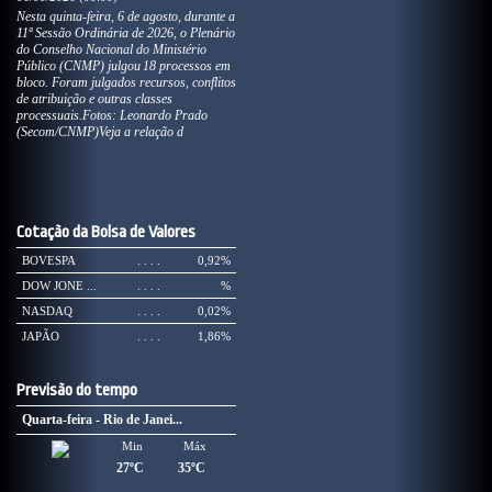
Nesta quinta-feira, 6 de agosto, durante a
11ª Sessão Ordinária de 2026, o Plenário
do Conselho Nacional do Ministério
Público (CNMP) julgou 18 processos em
bloco. Foram julgados recursos, conflitos
de atribuição e outras classes
processuais.Fotos: Leonardo Prado
(Secom/CNMP)Veja a relação d
Cotação da Bolsa de Valores
BOVESPA
. . . .
0,92%
DOW JONE ...
. . . .
%
NASDAQ
. . . .
0,02%
JAPÃO
. . . .
1,86%
Previsão do tempo
Quarta-feira - Rio de Janei...
Min
Máx
27ºC
35ºC