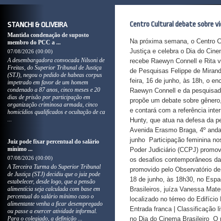
Centro Cultural debate sobre vi
STANCHI & OLIVEIRA
Mantida condenação de suposto
Na próxima semana, o Centro Cul
membro do PCC a ...
Justiça e celebra o Dia do Cine
07/08/2026 (00:00)
​A desembargadora convocada Nilsoni de
recebe Raewyn Connell e Rita v
Freitas, do Superior Tribunal de Justiça
de Pesquisas Felippe de Mirand
(STJ), negou o pedido de habeas corpus
feira, 16 de junho, às 18h, o en
impetrado em favor de um homem
condenado a 87 anos, cinco meses e 20
Raewyn Connell e da pesquisado
dias de prisão por participação em
propõe um debate sobre gênero,
organização criminosa armada, cinco
e contará com a referência int
homicídios qualificados e ocultação de ca
...
Hunty, que atua na defesa da pe
Avenida Erasmo Braga, 4º andar
junho Participação feminina no
Juiz pode fixar percentual do salário
mínimo ...
Poder Judiciário (CCPJ) promov
07/08/2026 (00:00)
os desafios contemporâneos da 
​A Terceira Turma do Superior Tribunal
promovido pelo Observatório de
de Justiça (STJ) decidiu que o juiz pode
18 de junho, às 18h30, no Espa
estabelecer, desde logo, que a pensão
alimentícia seja calculada com base em
Brasileiros, juíza Vanessa Mat
percentual do salário mínimo caso o
localizado no térreo do Edifíc
alimentante venha a ficar desempregado
Entrada franca | Classificação 
ou passe a exercer atividade informal.
Para o colegiado, a definição ...
no Dia do Cinema Brasileiro O 