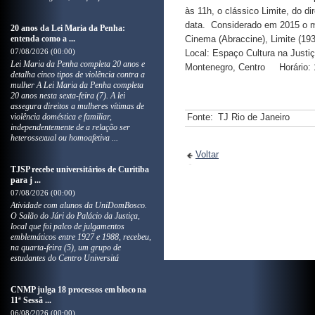
às 11h, o clássico Limite, do 
data. Considerado em 2015 o mel
20 anos da Lei Maria da Penha:
entenda como a ...
Cinema (Abraccine), Limite (193
07/08/2026 (00:00)
Local: Espaço Cultura na Justi
Lei Maria da Penha completa 20 anos e
Montenegro, Centro Horário: 1
detalha cinco tipos de violência contra a
mulher A Lei Maria da Penha completa
20 anos nesta sexta-feira (7). A lei
assegura direitos a mulheres vítimas de
violência doméstica e familiar,
Fonte:
TJ Rio de Janeiro
independentemente de a relação ser
heterossexual ou homoafetiva ...
Voltar
TJSP recebe universitários de Curitiba
para j ...
07/08/2026 (00:00)
Atividade com alunos da UniDomBosco.
O Salão do Júri do Palácio da Justiça,
local que foi palco de julgamentos
emblemáticos entre 1927 e 1988, recebeu,
na quarta-feira (5), um grupo de
estudantes do Centro Universitá
CNMP julga 18 processos em bloco na
11ª Sessã ...
06/08/2026 (00:00)