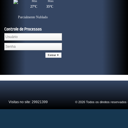
Min
Min
Máx
Máx
26ºC
27ºC
34ºC
35ºC
Parcialmente Nublado
Parcialmente Nublado
Controle de Processos
Entrar
Visitas no site:
29921399
© 2026 Todos os direitos reservados