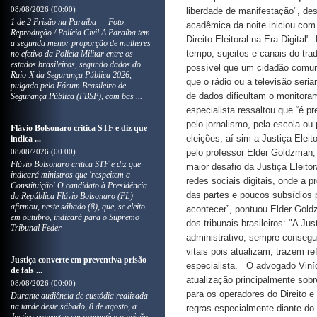
08/08/2026 (00:00)
liberdade de manifestação", de
1 de 2 Prisão na Paraíba — Foto:
acadêmica da noite iniciou com 
Reprodução / Polícia Civil A Paraíba tem
Direito Eleitoral na Era Digital
a segunda menor proporção de mulheres
tempo, sujeitos e canais do tradi
no efetivo da Polícia Militar entre os
estados brasileiros, segundo dados do
possível que um cidadão comum,
Raio-X da Segurança Pública 2026,
que o rádio ou a televisão seri
pulgado pelo Fórum Brasileiro de
de dados dificultam o monitoram
Segurança Pública (FBSP), com bas ...
especialista ressaltou que “é p
pelo jornalismo, pela escola o
Flávio Bolsonaro critica STF e diz que
eleições, aí sim a Justiça Elei
indica ...
08/08/2026 (00:00)
pelo professor Elder Goldzman,
Flávio Bolsonaro critica STF e diz que
maior desafio da Justiça Eleito
indicará ministros que 'respeitem a
redes sociais digitais, onde a 
Constituição' O candidato à Presidência
das partes e poucos subsídios p
da República Flávio Bolsonaro (PL)
afirmou, neste sábado (8), que, se eleito
acontecer”, pontuou Elder Gold
em outubro, indicará para o Supremo
dos tribunais brasileiros: "A J
Tribunal Feder
administrativo, sempre conseg
vitais pois atualizam, trazem r
Justiça converte em preventiva prisão
especialista. O advogado Viní
de fals ...
atualização principalmente sob
08/08/2026 (00:00)
para os operadores do Direito 
Durante audiência de custódia realizada
na tarde deste sábado, 8 de agosto, a
regras especialmente diante do 