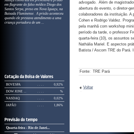
Justiça converteu em preventiva a prisão
advogado. Além de magistrados,
em flagrante do falso médico Diogo dos
abertura do evento, o diretor-g
Santos Serpa, preso em Nova Iguaçu, na
Baixada Fluminense. A prisão aconteceu
colaboradores da instituição. 
quando ele prestava atendimento a uma
Cohen e Rodrigo Valdez. Program
criança portadora de um ...
pela manhã com workshop minist
período da tarde, o professor Fr
quarta-feira (10), os assuntos s
Nathália Mariel. E aspectos pr
Batista / Ascom TRE do Pará. 
Fonte:
TRE Pará
Cotação da Bolsa de Valores
BOVESPA
. . . .
0,92%
Voltar
DOW JONE ...
. . . .
%
NASDAQ
. . . .
0,02%
JAPÃO
. . . .
1,86%
Previsão do tempo
Terça-feira - Rio de Janei...
Quarta-feira - Rio de Janei...