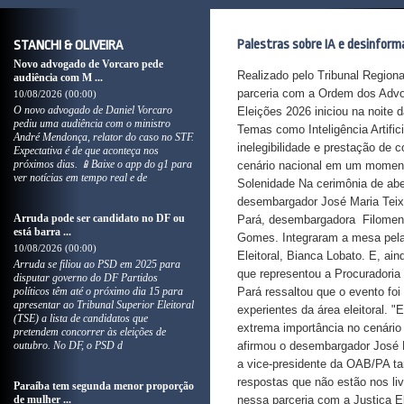
Palestras sobre IA e desinform
STANCHI & OLIVEIRA
Novo advogado de Vorcaro pede
Realizado pelo Tribunal Regiona
audiência com M ...
parceria com a Ordem dos Advog
10/08/2026 (00:00)
O novo advogado de Daniel Vorcaro
Eleições 2026 iniciou na noite 
pediu uma audiência com o ministro
Temas como Inteligência Artific
André Mendonça, relator do caso no STF.
inelegibilidade e prestação de 
Expectativa é de que aconteça nos
próximos dias. 📱Baixe o app do g1 para
cenário nacional em um momento
ver notícias em tempo real e de
Solenidade Na cerimônia de abe
desembargador José Maria Teixei
Arruda pode ser candidato no DF ou
Pará, desembargadora Filomena 
está barra ...
Gomes. Integraram a mesa pela 
10/08/2026 (00:00)
Eleitoral, Bianca Lobato. E, ain
Arruda se filiou ao PSD em 2025 para
que representou a Procuradoria
disputar governo do DF Partidos
políticos têm até o próximo dia 15 para
Pará ressaltou que o evento fo
apresentar ao Tribunal Superior Eleitoral
experientes da área eleitoral. 
(TSE) a lista de candidatos que
extrema importância no cenário
pretendem concorrer às eleições de
outubro. No DF, o PSD d
afirmou o desembargador José M
a vice-presidente da OAB/PA tam
respostas que não estão nos li
Paraíba tem segunda menor proporção
de mulher ...
nessa parceria com a Justiça El