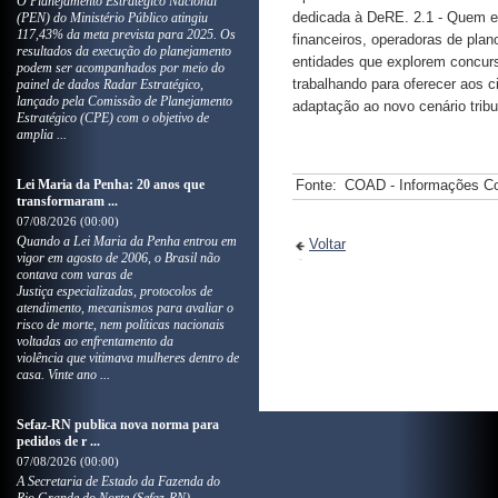
O Planejamento Estratégico Nacional
dedicada à DeRE. 2.1 - Quem e
(PEN) do Ministério Público atingiu
117,43% da meta prevista para 2025. Os
financeiros, operadoras de plan
resultados da execução do planejamento
entidades que explorem concurs
podem ser acompanhados por meio do
trabalhando para oferecer aos 
painel de dados Radar Estratégico,
lançado pela Comissão de Planejamento
adaptação ao novo cenário tribu
Estratégico (CPE) com o objetivo de
amplia ...
Lei Maria da Penha: 20 anos que
Fonte:
COAD - Informações Co
transformaram ...
07/08/2026 (00:00)
Quando a Lei Maria da Penha entrou em
Voltar
vigor em agosto de 2006, o Brasil não
contava com varas de
Justiça especializadas, protocolos de
atendimento, mecanismos para avaliar o
risco de morte, nem políticas nacionais
voltadas ao enfrentamento da
violência que vitimava mulheres dentro de
casa. Vinte ano ...
Sefaz-RN publica nova norma para
pedidos de r ...
07/08/2026 (00:00)
A Secretaria de Estado da Fazenda do