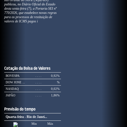
Rio Grande do Norte (Sefaz-RN)
publicou, no Diário Oficial do Estado
desta sexta-feira (7), a Portaria-SEI nº
770/2026, que estabelece novas regras
para os processos de restituição de
valores de ICMS pagos i
Cotação da Bolsa de Valores
BOVESPA
. . . .
0,92%
DOW JONE ...
. . . .
%
NASDAQ
. . . .
0,02%
JAPÃO
. . . .
1,86%
Previsão do tempo
Quarta-feira - Rio de Janei...
Min
Máx