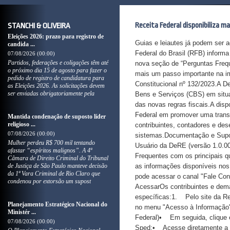
Receita Federal disponibiliza m
STANCHI & OLIVEIRA
Eleições 2026: prazo para registro de
Guias e leiautes já podem ser 
candida ...
Federal do Brasil (RFB) inform
07/08/2026 (00:00)
Partidos, federações e coligações têm até
nova seção de “Perguntas Freq
o próximo dia 15 de agosto para fazer o
mais um passo importante na i
pedido de registro de candidatura para
Constitucional nº 132/2023.A D
as Eleições 2026. As solicitações devem
ser enviadas obrigatoriamente pela
Bens e Serviços (CBS) em situa
das novas regras fiscais.A dis
Federal em promover uma transiç
Mantida condenação de suposto líder
religioso ...
contribuintes, contadores e de
07/08/2026 (00:00)
sistemas.Documentação e Supo
Mulher perdeu R$ 700 mil tentando
Usuário da DeRE (versão 1.0.
afastar “espíritos malignos”. A 4ª
Frequentes com os principais q
Câmara de Direito Criminal do Tribunal
de Justiça de São Paulo manteve decisão
as informações disponíveis nos 
da 1ª Vara Criminal de Rio Claro que
pode acessar o canal "Fale Con
condenou por extorsão um supost
AcessarOs contribuintes e dem
específicas:1. Pelo site da R
Planejamento Estratégico Nacional do
no menu "Acesso à Informação" 
Ministér ...
Federal)• Em seguida, clique
07/08/2026 (00:00)
Sped:• Acesse diretamente a p