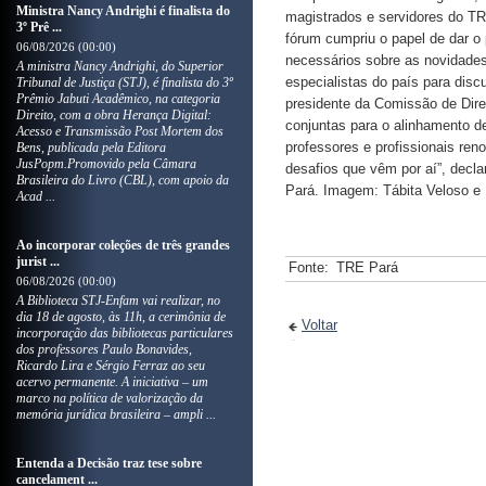
Ministra Nancy Andrighi é finalista do
magistrados e servidores do TR
3º Prê ...
fórum cumpriu o papel de dar o 
06/08/2026 (00:00)
necessários sobre as novidades
​A ministra Nancy Andrighi, do Superior
especialistas do país para disc
Tribunal de Justiça (STJ), é finalista do 3º
Prêmio Jabuti Acadêmico, na categoria
presidente da Comissão de Dire
Direito, com a obra Herança Digital:
conjuntas para o alinhamento de
Acesso e Transmissão Post Mortem dos
professores e profissionais re
Bens, publicada pela Editora
JusPopm.Promovido pela Câmara
desafios que vêm por aí”, decl
Brasileira do Livro (CBL), com apoio da
Pará. Imagem: Tábita Veloso e
Acad ...
Ao incorporar coleções de três grandes
jurist ...
Fonte:
TRE Pará
06/08/2026 (00:00)
A Biblioteca STJ-Enfam vai realizar, no
dia 18 de agosto, às 11h, a cerimônia de
Voltar
incorporação das bibliotecas particulares
dos professores Paulo Bonavides,
Ricardo Lira e Sérgio Ferraz ao seu
acervo permanente. A iniciativa – um
marco na política de valorização da
memória jurídica brasileira – ampli ...
Entenda a Decisão traz tese sobre
cancelament ...