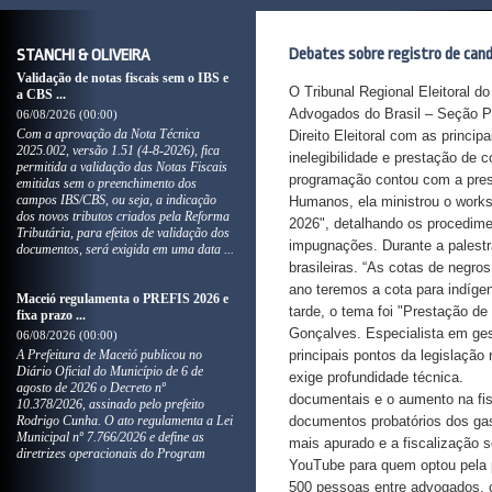
Debates sobre registro de cand
STANCHI & OLIVEIRA
Validação de notas fiscais sem o IBS e
O Tribunal Regional Eleitoral d
a CBS ...
Advogados do Brasil – Seção Pa
06/08/2026 (00:00)
Com a aprovação da Nota Técnica
Direito Eleitoral com as princi
2025.002, versão 1.51 (4-8-2026), fica
inelegibilidade e prestação de
permitida a validação das Notas Fiscais
programação contou com a prese
emitidas sem o preenchimento dos
campos IBS/CBS, ou seja, a indicação
Humanos, ela ministrou o worksh
dos novos tributos criados pela Reforma
2026", detalhando os procedime
Tributária, para efeitos de validação dos
impugnações. Durante a palestr
documentos, será exigida em uma data ...
brasileiras. “As cotas de negro
ano teremos a cota para indíge
Maceió regulamenta o PREFIS 2026 e
tarde, o tema foi "Prestação de 
fixa prazo ...
Gonçalves. Especialista em gest
06/08/2026 (00:00)
A Prefeitura de Maceió publicou no
principais pontos da legislação
Diário Oficial do Município de 6 de
exige profundidade técnica. A 
agosto de 2026 o Decreto nº
documentais e o aumento na fis
10.378/2026, assinado pelo prefeito
Rodrigo Cunha. O ato regulamenta a Lei
documentos probatórios dos gast
Municipal nº 7.766/2026 e define as
mais apurado e a fiscalização 
diretrizes operacionais do Program
YouTube para quem optou pela pa
500 pessoas entre advogados, co