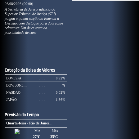
06/08/2026 (00:00)
A Secretaria de Jurisprudência do
Superior Tribunal de Justiça (STJ)
pulgou a quinta edição do Entenda a
Decisão, com destaque para dois casos
relevantes.Um deles trata da
possibilidade de canc
Cotação da Bolsa de Valores
BOVESPA
. . . .
0,92%
DOW JONE ...
. . . .
%
NASDAQ
. . . .
0,02%
JAPÃO
. . . .
1,86%
Previsão do tempo
Quarta-feira - Rio de Janei...
Min
Máx
27ºC
35ºC