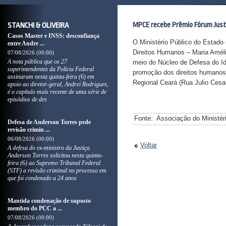
MPCE recebe Prêmio Fórum Just
STANCHI & OLIVEIRA
Casos Master e INSS: desconfiança
O Ministério Público do Estado 
entre Andre ...
Direitos Humanos – Maria Améli
07/08/2026 (00:00)
A nota pública que os 27
meio do Núcleo de Defesa do Id
superintendentes da Polícia Federal
promoção dos direitos humanos. 
assinaram nesta quinta-feira (6) em
Regional Ceará (Rua Julio Cesa
apoio ao diretor-geral, Andrei Rodrigues,
é o capítulo mais recente de uma série de
episódios de des
Fonte:
Associação do Ministér
Defesa de Anderson Torres pede
revisão crimin ...
06/08/2026 (00:00)
Voltar
A defesa do ex-ministro da Justiça
Anderson Torres solicitou nesta quinta-
feira (6) ao Supremo Tribunal Federal
(STF) a revisão criminal no processo em
que foi condenado a 24 anos
Mantida condenação de suposto
membro do PCC a ...
07/08/2026 (00:00)