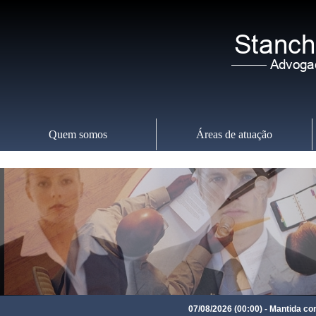
Quem somos
Áreas de atuação
Sexta-feira
,
07
07/08/2026 (00:00) - Mantida conde