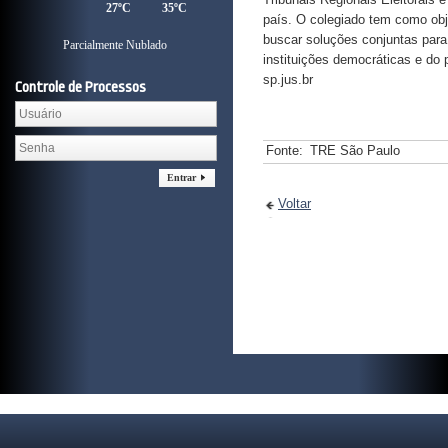
27ºC
35ºC
país. O colegiado tem como obje
buscar soluções conjuntas para 
Parcialmente Nublado
instituições democráticas e do
sp.jus.br
Controle de Processos
Fonte:
TRE São Paulo
Entrar
Voltar