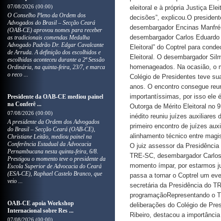
07/08/2026 (00:00)
eleitoral e à própria Justiça El
O Conselho Pleno da Ordem dos
decisões”, explicou.O presiden
Advogados do Brasil – Secção Ceará
desembargador Encinas Manfré (à
(OAB-CE) aprovou nomes para receber
desembargador Carlos Eduardo C
as tradicionais comendas Medalha
Advogado Padrão Dr. Edgar Cavalcante
Eleitoral” do Coptrel para con
de Arruda. A definição dos escolhidos e
Eleitoral. O desembargador Sil
escolhidas aconteceu durante a 2ª Sessão
homenageados. Na ocasião, o ma
Ordinária, na quinta-feira, 23/7, e marca
o reco ...
Colégio de Presidentes teve sua
anos. O encontro consegue reuni
importantíssimas, por isso ele 
Presidente da OAB-CE mediou painel
na Conferê ...
Outorga de Mérito Eleitoral no 
07/08/2026 (00:00)
inédito reuniu juízes auxiliar
A presidente da Ordem dos Advogados
primeiro encontro de juízes auxi
do Brasil – Secção Ceará (OAB-CE),
alinhamento técnico entre magi
Christiane Leitão, mediou painel na
Conferência Estadual da Advocacia
O juiz assessor da Presidência
Pernambucana nesta quinta-feira, 6/8.
TRE-SC, desembargador Carlos R
Prestigou o momento teve o presidente da
momento ímpar, por estarmos 
Escola Superior de Advocacia do Ceará
(ESA-CE), Raphael Castelo Branco, que
passa a tornar o Coptrel um ev
veio ...
secretária da Presidência do T
programaçãoRepresentando o TR
OAB-CE apoia Workshop
deliberações do Colégio de Pres
Internacional sobre Res ...
Ribeiro, destacou a importância 
07/08/2026 (00:00)