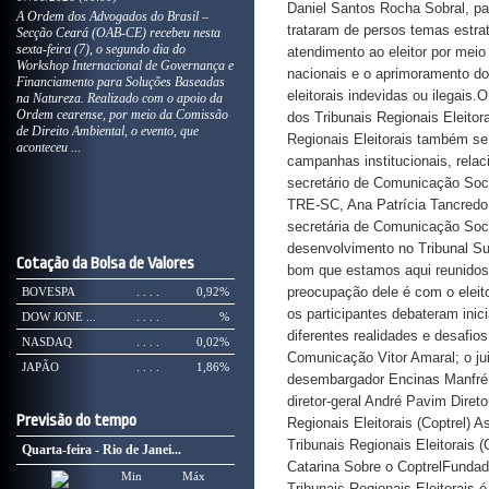
Daniel Santos Rocha Sobral, pa
A Ordem dos Advogados do Brasil –
trataram de persos temas estra
Secção Ceará (OAB-CE) recebeu nesta
sexta-feira (7), o segundo dia do
atendimento ao eleitor por meio
Workshop Internacional de Governança e
nacionais e o aprimoramento do
Financiamento para Soluções Baseadas
eleitorais indevidas ou ilegais
na Natureza. Realizado com o apoio da
Ordem cearense, por meio da Comissão
dos Tribunais Regionais Eleit
de Direito Ambiental, o evento, que
Regionais Eleitorais também se 
aconteceu ...
campanhas institucionais, rela
secretário de Comunicação Soci
TRE-SC, Ana Patrícia Tancredo G
secretária de Comunicação Soci
desenvolvimento no Tribunal Sup
Cotação da Bolsa de Valores
bom que estamos aqui reunidos. O
preocupação dele é com o eleitor
BOVESPA
. . . .
0,92%
os participantes debateram ini
DOW JONE ...
. . . .
%
diferentes realidades e desafio
NASDAQ
. . . .
0,02%
Comunicação Vitor Amaral; o ju
JAPÃO
. . . .
1,86%
desembargador Encinas Manfré (
diretor-geral André Pavim Diret
Previsão do tempo
Regionais Eleitorais (Coptrel)
Tribunais Regionais Eleitorais 
Quarta-feira - Rio de Janei...
Catarina Sobre o CoptrelFundad
Min
Máx
Tribunais Regionais Eleitorais