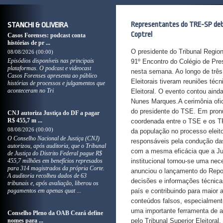
Representantes do TRE-SP debat
STANCHI & OLIVEIRA
Coptrel
Casos Forenses: podcast conta
histórias de pr ...
O presidente do Tribunal Regio
08/08/2026 (00:00)
Episódios disponíveis nas principais
91º Encontro do Colégio de Pres
plataformas. O podcast e videocast
nesta semana. Ao longo de três 
Casos Forenses apresenta ao público
Eleitorais tiveram reuniões técn
histórias de processos e julgamentos que
aconteceram no Tri
Eleitoral. O evento contou aind
Nunes Marques.A cerimônia oficia
do presidente do TSE. Em pron
CNJ autoriza Justiça do DF a pagar
R$ 455,7 m ...
coordenada entre o TSE e os TR
08/08/2026 (00:00)
da população no processo eleito
O Conselho Nacional de Justiça (CNJ)
responsáveis pela condução das
autorizou, após auditoria, que o Tribunal
com a mesma eficácia que a Just
de Justiça do Distrito Federal pague R$
455,7 milhões em benefícios represados
institucional tornou-se uma ne
para 314 magistrados da própria Corte.
anunciou o lançamento do Repos
A auditoria recolheu dados de 63
decisões e informações técnica
tribunais e, após avaliação, liberou os
pagamentos em apenas quat ...
país e contribuindo para maior
conteúdos falsos, especialment
uma importante ferramenta de ap
Conselho Pleno da OAB Ceará define
nomes para ...
pelo Tribunal Superior Eleitora