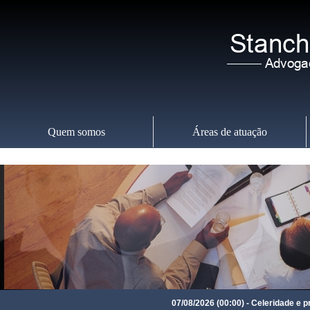
Quem somos
Áreas de atuação
Sábado
,
08
07/08/2026 (00:00) - Celeridade e preven