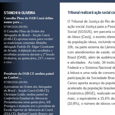
Tribunal realizará ação social 
STANCHI & OLIVEIRA
Conselho Pleno da OAB Ceará define
O Tribunal de Justiça do Rio de
nomes para ...
ação social Justiça para a Pes
07/08/2026 (00:00)
O Conselho Pleno da Ordem dos
Social (SGSUS), em parceria co
Advogados do Brasil – Secção Ceará
do Idoso (Cevij), o evento ofere
(OAB-CE) aprovou nomes para receber
da população idosa, incluindo 
as tradicionais comendas Medalha
Advogado Padrão Dr. Edgar Cavalcante
10h, na parte externa da Lâmin
de Arruda. A definição dos escolhidos e
com atendimentos de saúde, ori
escolhidas aconteceu durante a 2ª Sessão
Brasil (OAB), além de audiência
Ordinária, na quinta-feira, 23/7, e marca
o reco ...
e atividades. Ao todo, 34 instit
Federal e o Sistema Nacional de
à leitura e uma roda de convers
Presidente da OAB-CE mediou painel
na Conferê ...
participação da Sociedade Bras
07/08/2026 (00:00)
Censo aponta avanço da popula
A presidente da Ordem dos Advogados
acelerado da população brasilei
do Brasil – Secção Ceará (OAB-CE),
Estatística (IBGE), realizado 
Christiane Leitão, mediou painel na
Conferência Estadual da Advocacia
mais, o equivalente a 15,6% d
Pernambucana nesta quinta-feira, 6/8.
(10,8%), o número de idosos
Prestigou o momento teve o presidente da
Escola Superior de Advocacia do Ceará
(ESA-CE), Raphael Castelo Branco, que