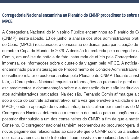
Corregedoria Nacional encaminha ao Plenário do CNMP procedimento sobre 
MPCE
A Corregedoria Nacional do Ministério Público encaminhou ao Plenário do C
(CNMP), neste sábado, 13 de junho, a análise dos atos administrativos prat
do Ceará (MPCE) relacionados à concessão de diárias para participação de
durante a Copa do Mundo de 2026. A decisão foi proferida pelo corregedor n
Comin, em análise de notícia de fato instaurada de ofício pela Corregedoria
imprensa, de informações sobre o custeio da viagem pelo MPCE. A notícia d
encaminhado para instauração de Procedimento de Controle Administrativo 
conselheiro relator e posterior análise pelo Plenário do CNMP. Durante a in
fato, a Corregedoria Nacional requisitou informações ao procurador-geral d
esclarecimentos e documentação sobre a autorização da missão institucion
atos administrativos praticados. Na decisão, Fernando Comin afirma que a
sob a ótica do controle administrativo, uma vez que envolve a validade e a
MPCE, e não a apuração de eventual infração disciplinar por membros do Min
Corregedoria Nacional determinou a remessa dos autos para autuação na c
posterior distribuição a um dos conselheiros do CNMP, a fim de que a matér
Conselho. O corregedor nacional também recomendou ao procurador-geral d
novos pagamentos relacionados ao caso até que o CNMP conclua a análise 
que, caso a apreciação do feito identifique possíveis irregularidades disci