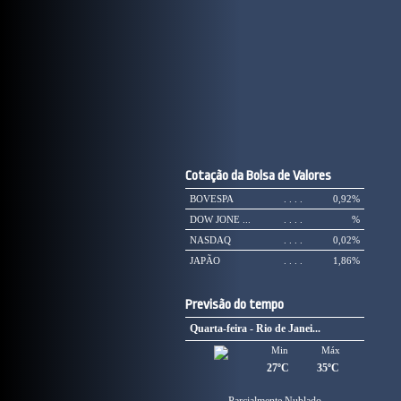
Cotação da Bolsa de Valores
BOVESPA
. . . .
0,92%
DOW JONE ...
. . . .
%
NASDAQ
. . . .
0,02%
JAPÃO
. . . .
1,86%
Previsão do tempo
Quarta-feira - Rio de Janei...
Min
Máx
27ºC
35ºC