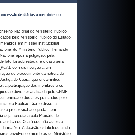
concessão de diárias a membros do
onselho Nacional do Ministério Público
icados pelo Ministério Público do Estado
 membros em missão institucional
acional do Ministério Público, Fernando
 Nacional após a pulgação, pela
e fato foi sobrestada, e o caso será
(PCA), com distribuição a um
strução do procedimento da notícia de
e Justiça do Ceará, que encaminhou
al, a participação dos membros e os
 questão deve ser analisada pelo CNMP
 conformidade dos atos praticados pelo
istério Público. Diante disso, a
lasse processual adequada, com
ia seja apreciada pelo Plenário do
e Justiça do Ceará que não autorize
da matéria. A decisão estabelece ainda
plinares envolvendo membros do Ministério