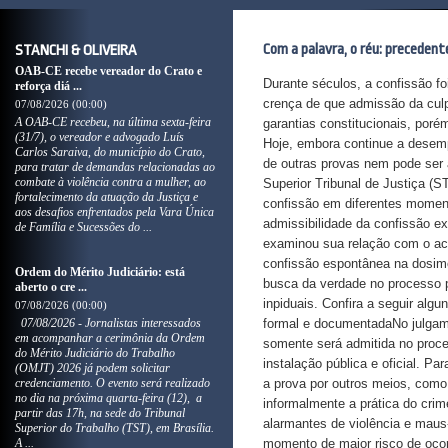
Com a palavra, o réu: precedent
STANCHI & OLIVEIRA
OAB-CE recebe vereador do Crato e
Durante séculos, a confissão foi considerada a "rainha das provas" no processo penal – expressão que refletia a crença de que admissão da culpa pelo acusado era a prova mais segura da prática do crime. A consolidação das garantias constitucionais, porém, transformou profundamente a forma como o direito passou a enxergar esse ato. Hoje, embora continue a desempenhar papel relevante na apuração dos fatos, a confissão não dispensa a produção de outras provas nem pode ser admitida quando obtida à margem dos direitos fundamentais. Nos últimos anos, o Superior Tribunal de Justiça (STJ) consolidou uma série de entendimentos sobre os limites e os efeitos da confissão em diferentes momentos da persecução penal. Entre outras questões, a corte definiu requisitos para a admissibilidade da confissão extrajudicial, afastou seu uso como fundamento exclusivo para condenações, examinou sua relação com o acordo de não persecução penal (ANPP) e ampliou a incidência da atenuante da confissão espontânea na dosimetria da pena.Nesses precedentes, a jurisprudência do tribunal tem ratificado que a busca da verdade no processo penal deve caminhar lado a lado com a proteção dos direitos e das garantias inpiduais. Confira a seguir alguns dos principais julgados sobre o tema.Confissão extrajudicial só é admissível se formal e documentadaNo julgamento do AREsp 2.123.334, a Terceira Seção decidiu que a confissão extrajudicial somente será admitida no processo penal se feita formalmente e de maneira documentada, dentro de uma instalação pública e oficial. Para o colegiado, a inadmissibilidade permanece mesmo que a acusação tente introduzir a prova por outros meios, como ocorre quando um policial depõe em juízo alegando que o réu confessou informalmente a prática do crime (depoimento indireto).O relator do caso, ministro Ribeiro Dantas, citou dados alarmantes de violência e maus-tratos por parte de policiais, para concluir que a confissão extrajudicial é colhida no momento de maior risco de ocorrência da chamada tortura-prova, pois o investigado está nas mãos da polícia, sem que existam atualmente mecanismos de controle efetivo para preveni-la. "O momento de maior fragilidade pessoal e jurídica do investigado é quando acontece sua prisão, longe dos olhares de qualquer instituição estatal – a não ser aquela própria que efetuou sua prisão – e à míngua de mecanismos reais de controle", afirmou o ministro. Segundo Ribeiro Dantas, a confissão obtida informalmente e fora do juízo, por estar sujeita a atos de violência praticados por agentes do Estado, tem baixíssima confiabilidade tanto sob a perspectiva de sua "vocação epistêmica" – isto é, de sua aptidão para demonstrar a veracidade do fato narrado – quanto sob o prisma da licitude dos meios empregados para sua obtenção. Diante do risco de tortura e da inex
reforça diá ...
07/08/2026 (00:00)
A OAB-CE recebeu, na última sexta-feira
(31/7), o vereador e advogado Luís
Carlos Saraiva, do município do Crato,
para tratar de demandas relacionadas ao
combate à violência contra a mulher, ao
fortalecimento da atuação da Justiça e
aos desafios enfrentados pela Vara Única
de Família e Sucessões do ...
Ordem do Mérito Judiciário: está
aberto o cre ...
07/08/2026 (00:00)
07/08/2026 - Jornalistas interessados
em acompanhar a cerimônia da Ordem
do Mérito Judiciário do Trabalho
(OMJT) 2026 já podem solicitar
credenciamento. O evento será realizado
no dia na próxima quarta-feira (12), a
partir das 17h, na sede do Tribunal
Superior do Trabalho (TST), em Brasília.
A ...