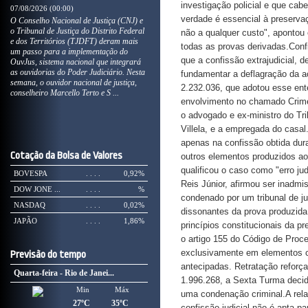
07/08/2026 (00:00)
O Conselho Nacional de Justiça (CNJ) e
o Tribunal de Justiça do Distrito Federal
e dos Territórios (TJDFT) deram mais
um passo para a implementação do
OuvJus, sistema nacional que integrará
as ouvidorias do Poder Judiciário. Nesta
semana, o ouvidor nacional de justiça,
conselheiro Marcello Terto e S ...
Cotação da Bolsa de Valores
BOVESPA
. . . .
0,92%
DOW JONE ...
. . . .
%
NASDAQ
. . . .
0,02%
JAPÃO
. . . .
1,86%
Previsão do tempo
Quarta-feira - Rio de Janei...
Min
Máx
27ºC
35ºC