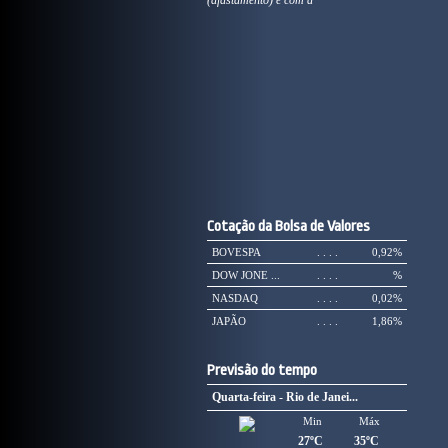
(afastamento) e com a
Cotação da Bolsa de Valores
BOVESPA
. . . .
0,92%
DOW JONE ...
. . . .
%
NASDAQ
. . . .
0,02%
JAPÃO
. . . .
1,86%
Previsão do tempo
Quarta-feira - Rio de Janei...
Min
Máx
27ºC
35ºC