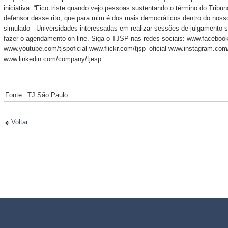
iniciativa. “Fico triste quando vejo pessoas sustentando o término do Tribun
defensor desse rito, que para mim é dos mais democráticos dentro do nosso 
simulado - Universidades interessadas em realizar sessões de julgamento 
fazer o agendamento on-line. Siga o TJSP nas redes sociais: www.facebook.
www.youtube.com/tjspoficial www.flickr.com/tjsp_oficial www.instagram.com/t
www.linkedin.com/company/tjesp
Fonte:
TJ São Paulo
Voltar