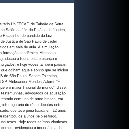
rsitário UniFECAF, de Taboão da Serra,
 no Salão do Júri do Palácio da Justiça,
o Picadinho, do bandido da Luz
al de Justiça de São Paulo de ceder
tidos em sala de aula. A simulação
 a formação acadêmica. Abrindo o
agradeceu a todos pela presença e
es julgados, e hoje vocês também passam
ra que colham aquele sonho que se iniciou
B de São Paulo, Sandra Tolentino,
 SP, Aleksander Mendes Zakimi. “É
que é o maior Tribunal do mundo”, disse.
iz, testemunhas, advogados de acusação
io tentado com uso de arma branca, em
 interrogatório do réu e debates entre
sado, que teve pena fixada em 12 anos
arabenizou os alunos pelo esforço.
uas teses. Hoje todos saímos vitoriosos
abalhos, evidenciou a importância da