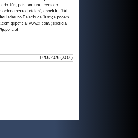
al do Júri, pois sou um fervoroso
ordenamento jurídico”, concluiu. Júri
simuladas no Palácio da Justiça podem
com/tjspoficial www.x.com/tjspoficial
jspoficial
14/06/2026 (00:00)