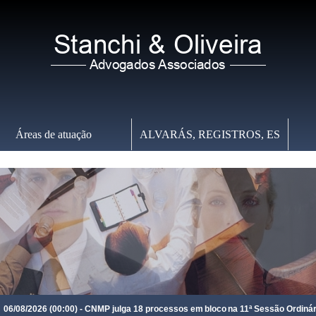
Áreas de atuação
ALVARÁS, REGISTROS, ES
Sexta-feira
,
07 de Agosto de 2026
-
05:01:36
2026 (00:00) - CNMP julga 18 processos em bloco na 11ª Sessão Ordinária de 2