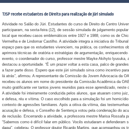
TJSP recebe estudantes de Direito para realização de júri simulado
Atividade no Salão do Júri. Estudantes do curso de Direito do Centro Unive
participaram, na sexta-feira (12), de sessão simulada de julgamento popular
local que recebeu casos emblemáticos entre 1927 e 1988, como os de Chic
Vermelha e de Lindomar Castilho. A atividade integra a iniciativa do Tribun
espaço para que os estudantes vivenciem, na prática, os conhecimentos ob
aprimora técnicas de oratória e estratégias de argumentação, enriquecendo
evento, o coordenador do curso, professor mestre Mayke Akihyto lyusuka, 
destacou a oportunidade. “É um prazer voltar a esta casa, palco de grand
a fazer parte disso. Espero que este júri simulado sirva como incentivo pa
lá atrás”, afirmou. A representante da Comissão da Jovem Advocacia da OA
recebeu os alunos em nome do presidente da Comissão Acadêmica da OAB
muito gratificante ver tantos jovens reunidos para esse aprendizado, neste 
A atividade foi inteiramente conduzida pelos alunos, que atuaram como ju
e defesa, réu e vítima. O caso escolhido para a simulação foi um homicíd
contexto de agressões familiares. Após a oitiva da vítima, das testemunhas,
acusação e defesa, o Conselho de Sentença votou pela condenação do acu
de reclusão. Encerrando a atividade, a professora mestre Marisa Rossafa p
“Sabemos como é difícil falar em público. Vocês estudaram e defenderam s
daqui”, celebrou. O professor doutor Ricardo Martins, que acompanhou os tr